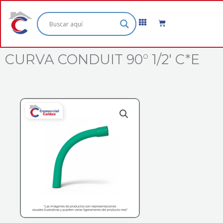
Ir
al
Cart
contenido
CURVA CONDUIT 90° 1/2′ C*E