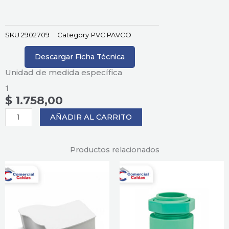
SKU
2902709
Category
PVC PAVCO
Descargar Ficha Técnica
Unidad de medida específica
1
$
1.758,00
CURVA
AÑADIR AL CARRITO
CONDUIT
90°
1/2'
Productos relacionados
C*E
cantidad