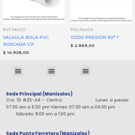
PVC PAVCO
PVC PAVCO
VALVULA BOLA PVC
CODO PRESION 90° 1′
ROSCADA 1/2′
$
2.969,00
$
14.928,00
Menu
Menu
Menu
Sistema liviano
Sede Principal (Manizales)
Cra. 19 #25-44 – Centro. Lunes a jueves:
07:30 am a 5:30 pm Viernes: 07:30 am a 04:00 pm
Sábado: 8:00 am a 1:00 pm.
Sede Punto Ferretero (Manizales)