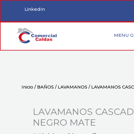
Ir
LinkedIn
al
contenido
MENU G
Inicio
/
BAÑOS
/
LAVAMANOS
/ LAVAMANOS CAS
LAVAMANOS CASCAD
NEGRO MATE