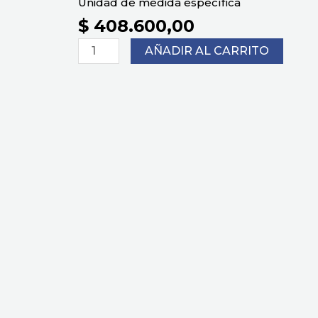
Unidad de medida específica
$
408.600,00
LAVAMANOS
AÑADIR AL CARRITO
CASCADE
VESSEL
NEGRO
MATE
cantidad