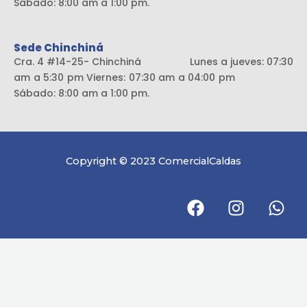
Sábado: 8:00 am a 1:00 pm.
Sede Chinchiná
Cra. 4 #14-25- Chinchiná Lunes a jueves: 07:30
am a 5:30 pm Viernes: 07:30 am a 04:00 pm
Sábado: 8:00 am a 1:00 pm.
Copyright © 2023 ComercialCaldas
F
I
W
a
n
h
c
s
a
e
t
t
b
a
s
o
g
a
o
r
p