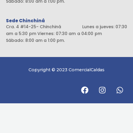
Sábado: 8:00 am a 1:00 pm.
Sede Chinchiná
Cra. 4 #14-25- Chinchiná Lunes a jueves: 07:30
am a 5:30 pm Viernes: 07:30 am a 04:00 pm
Sábado: 8:00 am a 1:00 pm.
Copyright © 2023 ComercialCaldas
F
I
W
a
n
h
c
s
a
e
t
t
b
a
s
o
g
a
o
r
p