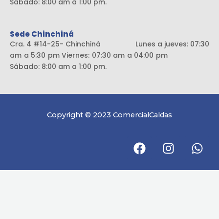
Sábado: 8:00 am a 1:00 pm.
Sede Chinchiná
Cra. 4 #14-25- Chinchiná Lunes a jueves: 07:30
am a 5:30 pm Viernes: 07:30 am a 04:00 pm
Sábado: 8:00 am a 1:00 pm.
Copyright © 2023 ComercialCaldas
F
I
W
a
n
h
c
s
a
e
t
t
b
a
s
o
g
a
o
r
p