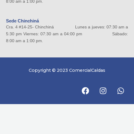
8:00 am a 1:00 pm.
Sede Chinchiná
Cra. 4 #14-25- Chinchiná Lunes a jueves: 07:30 am a
5:30 pm Viernes: 07:30 am a 04:00 pm Sábado:
8:00 am a 1:00 pm.
Copyright © 2023 ComercialCaldas
F
I
W
a
n
h
c
s
a
e
t
t
b
a
s
o
g
a
o
r
p