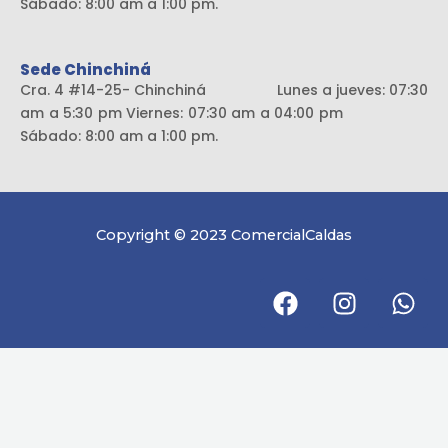
Sábado: 8:00 am a 1:00 pm.
Sede Chinchiná
Cra. 4 #14-25- Chinchiná Lunes a jueves: 07:30
am a 5:30 pm Viernes: 07:30 am a 04:00 pm
Sábado: 8:00 am a 1:00 pm.
Copyright © 2023 ComercialCaldas
F
I
W
a
n
h
c
s
a
e
t
t
b
a
s
o
g
a
o
r
p