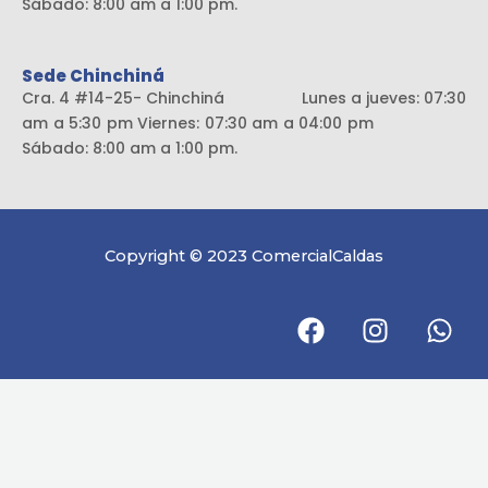
Sábado: 8:00 am a 1:00 pm.
Sede Chinchiná
Cra. 4 #14-25- Chinchiná Lunes a jueves: 07:30
am a 5:30 pm Viernes: 07:30 am a 04:00 pm
Sábado: 8:00 am a 1:00 pm.
Copyright © 2023 ComercialCaldas
F
I
W
a
n
h
c
s
a
e
t
t
b
a
s
o
g
a
o
r
p