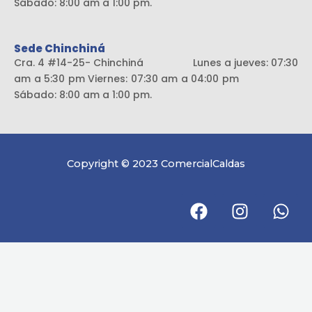
Sábado: 8:00 am a 1:00 pm.
Sede Chinchiná
Cra. 4 #14-25- Chinchiná Lunes a jueves: 07:30
am a 5:30 pm Viernes: 07:30 am a 04:00 pm
Sábado: 8:00 am a 1:00 pm.
Copyright © 2023 ComercialCaldas
F
I
W
a
n
h
c
s
a
e
t
t
b
a
s
o
g
a
o
r
p