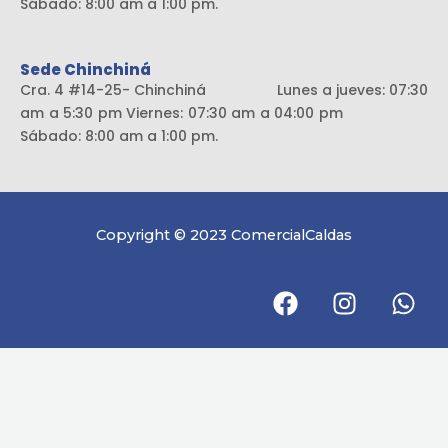
Sábado: 8:00 am a 1:00 pm.
Sede Chinchiná
Cra. 4 #14-25- Chinchiná Lunes a jueves: 07:30
am a 5:30 pm Viernes: 07:30 am a 04:00 pm
Sábado: 8:00 am a 1:00 pm.
Copyright © 2023 ComercialCaldas
F
I
W
a
n
h
c
s
a
e
t
t
b
a
s
o
g
a
o
r
p