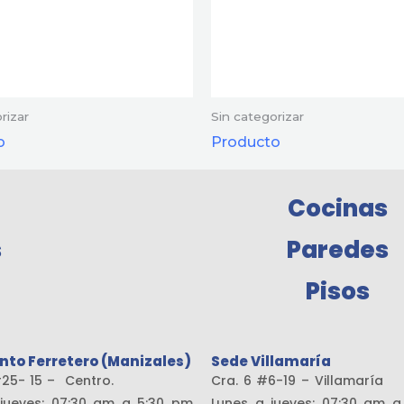
rizar
Sin categorizar
o
Producto
Cocinas
s
Paredes
Pisos
nto Ferretero (Manizales)
Sede Villamaría
19 #25- 15 – Centro.
Cra. 6 #6-19 – Vill
jueves: 07:30 am a 5:30 pm
Lunes a jueves: 07:30 am 