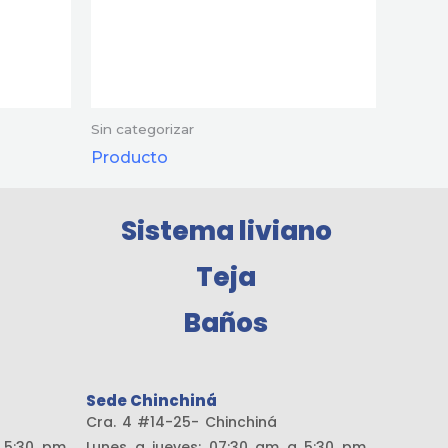
Sin categorizar
Producto
Sistema liviano
Teja
Baños
Sede Chinchiná
amaría
Cra. 4 #14-25- Chinchiná
a 5:30 pm
Lunes a jueves: 07:30 am a 5:30 pm