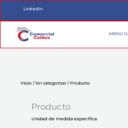
Ir
LinkedIn
al
contenido
MENU G
Inicio
/
Sin categorizar
/ Producto
Producto
Unidad de medida específica