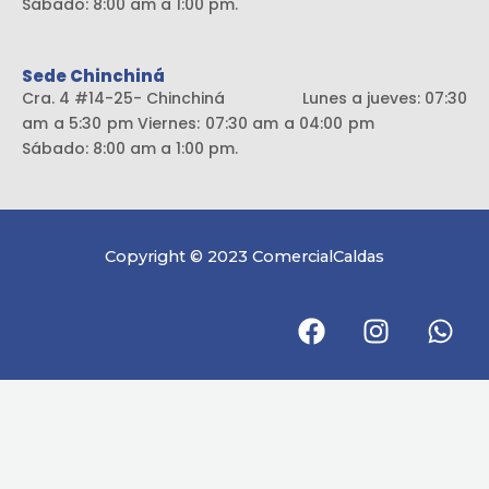
Sábado: 8:00 am a 1:00 pm.
Sede Chinchiná
Cra. 4 #14-25- Chinchiná Lunes a jueves: 07:30
am a 5:30 pm Viernes: 07:30 am a 04:00 pm
Sábado: 8:00 am a 1:00 pm.
Copyright © 2023 ComercialCaldas
F
I
W
a
n
h
c
s
a
e
t
t
b
a
s
o
g
a
o
r
p