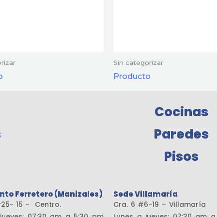
rizar
Sin categorizar
o
Producto
Cocinas
s
Paredes
Pisos
nto Ferretero (Manizales)
Sede Villamaría
19 #25- 15 – Centro.
Cra. 6 #6-19 – Vill
jueves: 07:30 am a 5:30 pm
Lunes a jueves: 07:30 am 