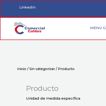
Ir
LinkedIn
al
contenido
MENU G
Inicio
/
Sin categorizar
/ Producto
Producto
Unidad de medida específica