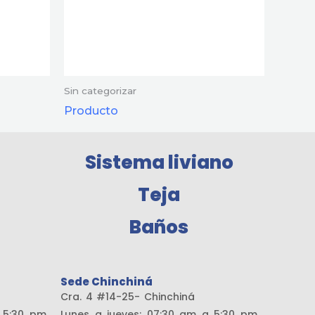
Sin categorizar
Producto
Sistema liviano
Teja
Baños
Sede Chinchiná
amaría
Cra. 4 #14-25- Chinchiná
a 5:30 pm
Lunes a jueves: 07:30 am a 5:30 pm