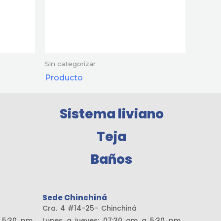
Sin categorizar
Producto
Sistema liviano
Teja
Baños
Sede Chinchiná
amaría
Cra. 4 #14-25- Chinchiná
a 5:30 pm
Lunes a jueves: 07:30 am a 5:30 pm