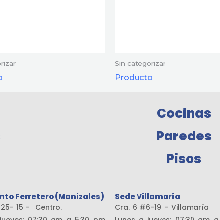
rizar
Sin categorizar
o
Producto
Cocinas
s
Paredes
Pisos
nto Ferretero (Manizales)
Sede Villamaría
19 #25- 15 – Centro.
Cra. 6 #6-19 – Vill
jueves: 07:30 am a 5:30 pm
Lunes a jueves: 07:30 am 