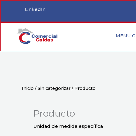
Ir
LinkedIn
al
contenido
MENU G
Inicio
/
Sin categorizar
/ Producto
Producto
Unidad de medida específica