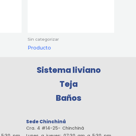
Sin categorizar
Producto
Sistema liviano
Teja
Baños
Sede Chinchiná
amaría
Cra. 4 #14-25- Chinchiná
a 5:30 pm
Lunes a jueves: 07:30 am a 5:30 pm