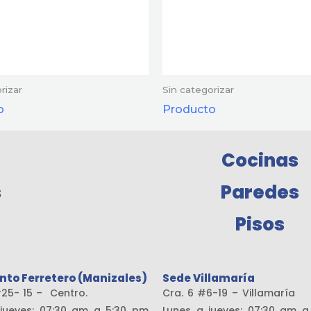
rizar
Sin categorizar
o
Producto
Cocinas
s
Paredes
Pisos
nto Ferretero (Manizales)
Sede Villamaría
19 #25- 15 – Centro.
Cra. 6 #6-19 – Vill
jueves: 07:30 am a 5:30 pm
Lunes a jueves: 07:30 am 