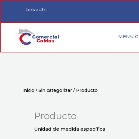
Ir
LinkedIn
al
contenido
MENU G
Inicio
/
Sin categorizar
/ Producto
Producto
Unidad de medida específica