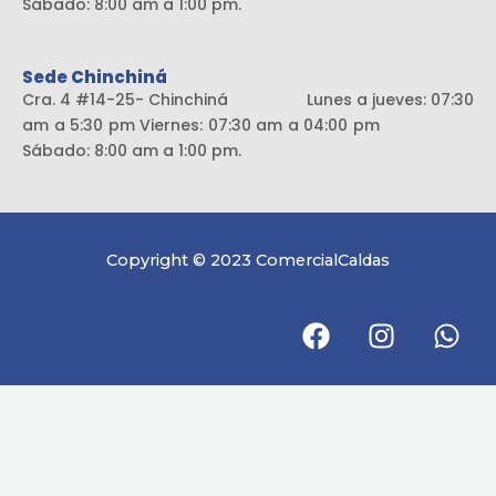
Sábado: 8:00 am a 1:00 pm.
Sede Chinchiná
Cra. 4 #14-25- Chinchiná Lunes a jueves: 07:30
am a 5:30 pm Viernes: 07:30 am a 04:00 pm
Sábado: 8:00 am a 1:00 pm.
Copyright © 2023 ComercialCaldas
F
I
W
a
n
h
c
s
a
e
t
t
b
a
s
o
g
a
o
r
p