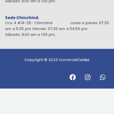
Sábado: 8:00 am a 1:00 pm.
Sede Chinchiná
Cra. 4 #14-25- Chinchiná Lunes a jueves: 07:30
am a 5:30 pm Viernes: 07:30 am a 04:00 pm
Sábado: 8:00 am a 1:00 pm.
Copyright © 2023 ComercialCaldas
F
I
W
a
n
h
c
s
a
e
t
t
b
a
s
o
g
a
o
r
p