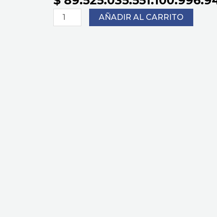
$
89.525.035.551.100.996.9
Producto
AÑADIR AL CARRITO
cantidad