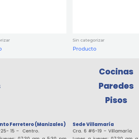
rizar
Sin categorizar
o
Producto
Cocinas
s
Paredes
Pisos
nto Ferretero (Manizales)
Sede Villamaría
19 #25- 15 – Centro.
Cra. 6 #6-19 – Vill
jueves: 07:30 am a 5:30 pm
Lunes a jueves: 07:30 am 