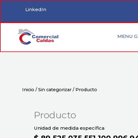
Ir
LinkedIn
al
contenido
MENU G
Inicio
/
Sin categorizar
/ Producto
Producto
Unidad de medida específica