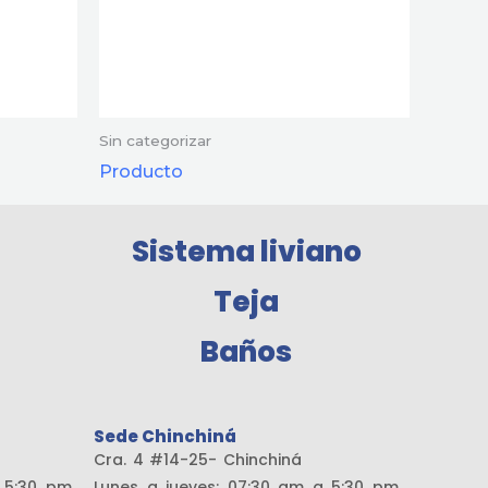
Sin categorizar
Producto
Sistema liviano
Teja
Baños
Sede Chinchiná
amaría
Cra. 4 #14-25- Chinchiná
a 5:30 pm
Lunes a jueves: 07:30 am a 5:30 pm