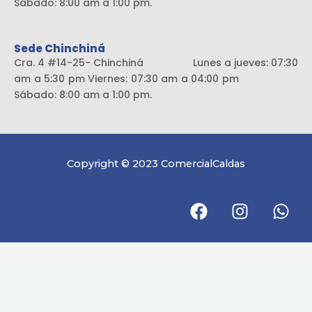
Sábado: 8:00 am a 1:00 pm.
Sede Chinchiná
Cra. 4 #14-25- Chinchiná Lunes a jueves: 07:30
am a 5:30 pm Viernes: 07:30 am a 04:00 pm
Sábado: 8:00 am a 1:00 pm.
Copyright © 2023 ComercialCaldas
F
I
W
a
n
h
c
s
a
e
t
t
b
a
s
o
g
a
o
r
p