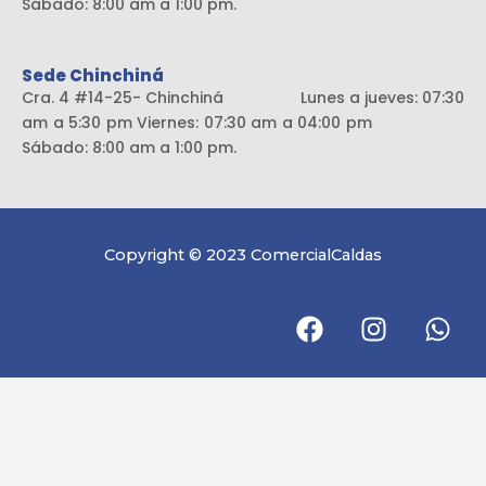
Sábado: 8:00 am a 1:00 pm.
Sede Chinchiná
Cra. 4 #14-25- Chinchiná Lunes a jueves: 07:30
am a 5:30 pm Viernes: 07:30 am a 04:00 pm
Sábado: 8:00 am a 1:00 pm.
Copyright © 2023 ComercialCaldas
F
I
W
a
n
h
c
s
a
e
t
t
b
a
s
o
g
a
o
r
p