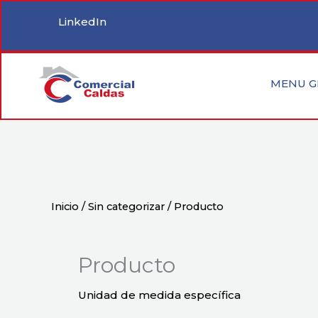
Ir
LinkedIn
al
contenido
MENU G
Inicio
/
Sin categorizar
/ Producto
Producto
Unidad de medida específica