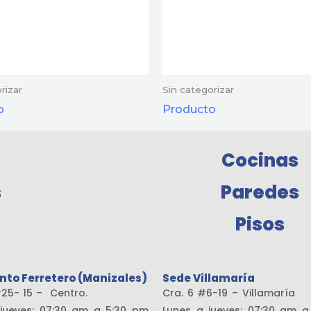
rizar
Sin categorizar
o
Producto
Cocinas
s
Paredes
Pisos
nto Ferretero (Manizales)
Sede Villamaría
19 #25- 15 – Centro.
Cra. 6 #6-19 – Vill
jueves: 07:30 am a 5:30 pm
Lunes a jueves: 07:30 am 