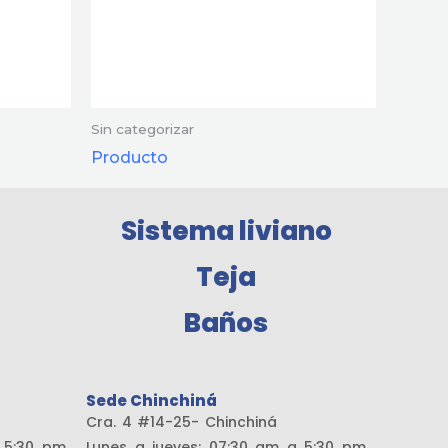
Sin categorizar
Producto
Sistema liviano
Teja
Baños
Sede Chinchiná
amaría
Cra. 4 #14-25- Chinchiná
a 5:30 pm
Lunes a jueves: 07:30 am a 5:30 pm