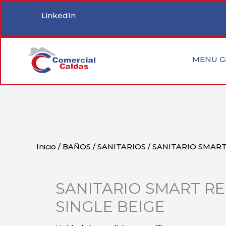
Ir
LinkedIn
al
contenido
MENU G
Inicio
/
BAÑOS
/
SANITARIOS
/ SANITARIO SMAR
SANITARIO SMART 
SINGLE BEIGE