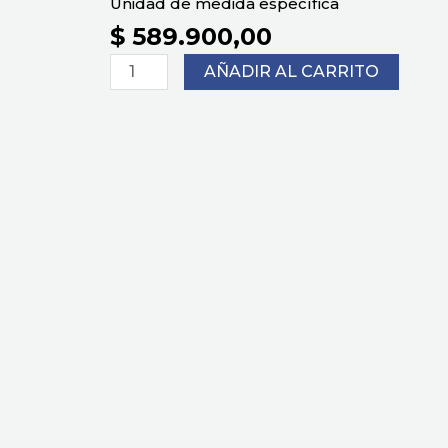
Unidad de medida específica
$
589.900,00
SANITARIO
AÑADIR AL CARRITO
SMART
REDONDO
SINGLE
BEIGE
cantidad