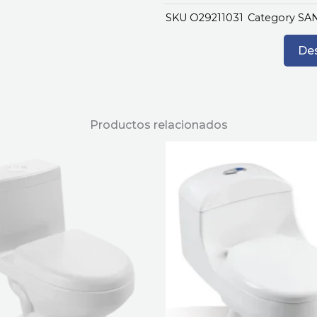
SKU
O29211031
Category
SA
Des
Productos relacionados