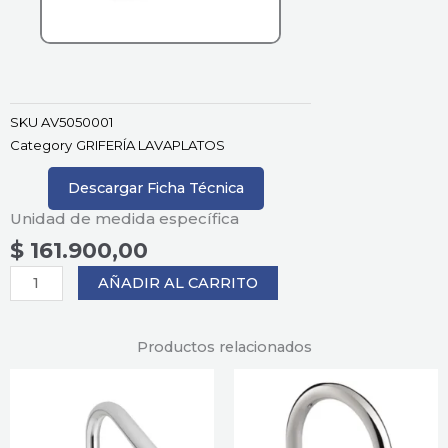
SKU
AV5050001
Category
GRIFERÍA LAVAPLATOS
Descargar Ficha Técnica
Unidad de medida específica
$
161.900,00
GRIFERIA
AÑADIR AL CARRITO
MEZCLADOR
LAVAPLATOS
ALUVIA
Productos relacionados
8'
PALANCA
CONJUNTO
cantidad