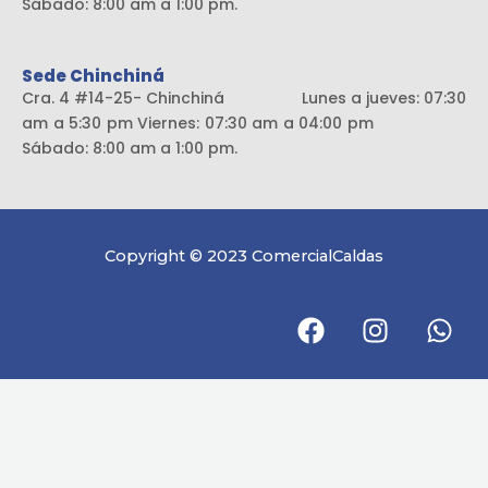
Sábado: 8:00 am a 1:00 pm.
Sede Chinchiná
Cra. 4 #14-25- Chinchiná Lunes a jueves: 07:30
am a 5:30 pm Viernes: 07:30 am a 04:00 pm
Sábado: 8:00 am a 1:00 pm.
Copyright © 2023 ComercialCaldas
F
I
W
a
n
h
c
s
a
e
t
t
b
a
s
o
g
a
o
r
p