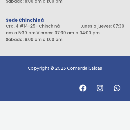
Sábado: 8:00 am a 1:00 pm.
Sede Chinchiná
Cra. 4 #14-25- Chinchiná Lunes a jueves: 07:30
am a 5:30 pm Viernes: 07:30 am a 04:00 pm
Sábado: 8:00 am a 1:00 pm.
Copyright © 2023 ComercialCaldas
F
I
W
a
n
h
c
s
a
e
t
t
b
a
s
o
g
a
o
r
p