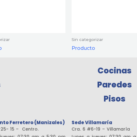
rizar
Sin categorizar
o
Producto
Cocinas
s
Paredes
Pisos
nto Ferretero (Manizales)
Sede Villamaría
19 #25- 15 – Centro.
Cra. 6 #6-19 – Vill
jueves: 07:30 am a 5:30 pm
Lunes a jueves: 07:30 am 