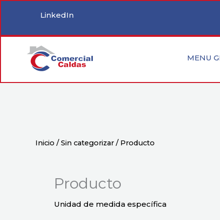
Ir
LinkedIn
al
contenido
MENU G
Inicio
/
Sin categorizar
/ Producto
Producto
Unidad de medida específica