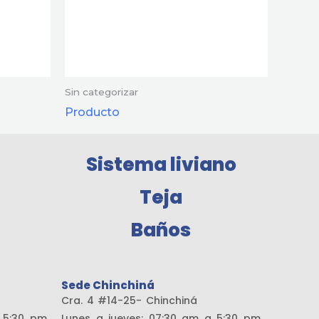
Sin categorizar
Producto
Sistema liviano
Teja
Baños
Sede Chinchiná
amaría
Cra. 4 #14-25- Chinchiná
a 5:30 pm
Lunes a jueves: 07:30 am a 5:30 pm